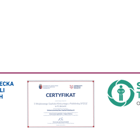
PROGRAMU
ZAPOBIEGANIA
ZAKAŻENIOM
HIV
I
ZWALCZANIA
AIDS
OPRACOWANY
NA
LATA
2022
–
2026
NOCNA
POMOC
STOMATOLOGICZNA
OBOWIĄZKI
PACJENTA
REGULAMIN
KORZYSTANIA
Z