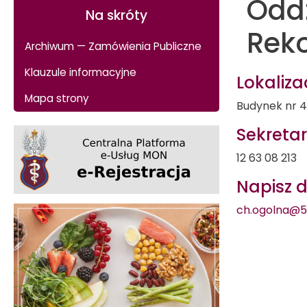
Oddz
I
KLINIKI
Na skróty
SYMBOLE
I
ODDZIAŁY
Reko
Archiwum — Zamówienia Publiczne
HISTORIA
SZPITALA
DIAGNOSTYKA
Klauzule informacyjne
Lokaliza
Mapa strony
Budynek nr 4,
JAKOŚĆ
STOMATOLOGIA
Sekretar
KIEROWNICTWO
REHABILITACJA
12 63 08 213
SZPITALA
Napisz 
REGIONALNE
KOMUNIKATY
CENTRUM
ch.ogolna@5
POZAUSTROJOWYCH
TECHNIK
WSPOMAGANIA
MISJA
ODDYCHANIA
SZPITALA
–
ECMO
MÓWIĄ