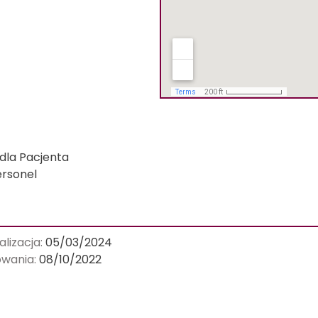
ELABORAT
INFOLINIA
DLA
PACJENTÓW
NIEDOSŁYSZĄCYCH
I
GŁUCHYCH
(SARS-
COV-
2)
dla Pacjenta
ersonel
JAK
UZYSKAĆ
KOPIĘ
DOKUMENTACJI
MEDYCZNEJ
alizacja
05/03/2024
owania
08/10/2022
KWALIFIKACJA
I
PRZYJĘCIE
PLANOWE