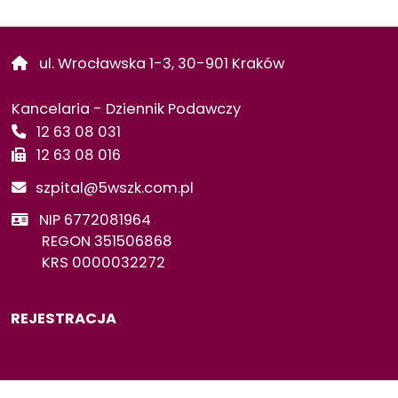
WI-
FI
ul. Wrocławska 1-3, 30-901 Kraków
ODWIEDZINY
PACJENTÓW
Kancelaria - Dziennik Podawczy
12 63 08 031
OPIEKA
DUSZPASTERSKA
12 63 08 016
szpital@5wszk.com.pl
PAKIET
NIP 6772081964
ONKOLOGICZNY
(DILO)
REGON 351506868
KRS 0000032272
PLANOWE
PRZYJĘCIE
DO
REJESTRACJA
SZPITALA
PRACOWNIK
SOCJALNY