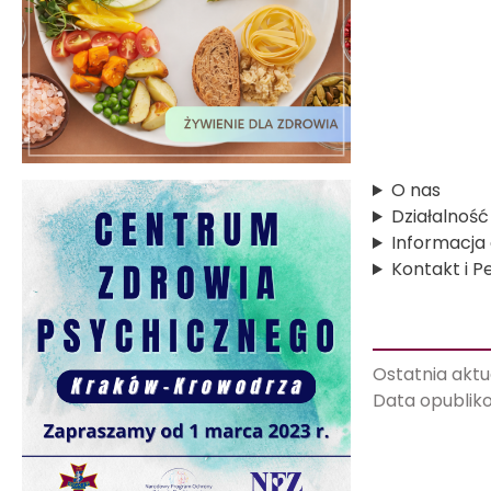
O
CENTRUM
NAS
ZDROWIA
PSYCHICZNEGO
KRAKÓW-
KROWODRZA
PATRON
SZPITALA
CHEMIOTERAPIA
PAŃSTWOWE
FUNDUSZE
O nas
CELOWE
NOCNA
I
Działalność
ŚWIĄTECZNA
Informacja 
OPIEKA
PODZIĘKOWANIA
ZDROWOTNA
Kontakt i P
OD
PACJENTÓW
BIURO
DS.
PROJEKTY
NAUKI
Ostatnia aktu
UE
I
ROZWOJU
Data opublik
STATUT
SZPITALA