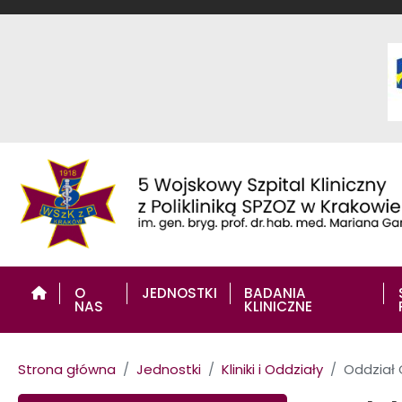
Gr
O
JEDNOSTKI
BADANIA
NAS
KLINICZNE
AKTUALNOŚCI
POLIKLINIKA
(PORADNIE)
Strona główna
Jednostki
Kliniki i Oddziały
Oddział C
BARWY