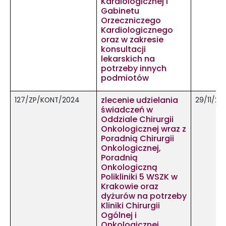
Kardiologicznej i
Gabinetu
Orzeczniczego
Kardiologicznego
oraz w zakresie
konsultacji
lekarskich na
potrzeby innych
podmiotów
zlecenie udzielania
127/ZP/KONT/2024
29/11/20
świadczeń w
Oddziale Chirurgii
Onkologicznej wraz z
Poradnią Chirurgii
Onkologicznej,
Poradnią
Onkologiczną
Polikliniki 5 WSZK w
Krakowie oraz
dyżurów na potrzeby
Kliniki Chirurgii
Ogólnej i
Onkologicznej