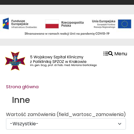
Przejdź do treści
Przejdź do menu
Grafika
Menu
Strona główna
Inne
Wartość zamówienia (field_wartosc_zamowienia)