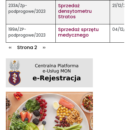
Sprzedaż
233A/Zp-
21/12/20
densytometru
podprogowe/2023
Stratos
Sprzedaż sprzętu
199A/ZP-
04/12/2
medycznego
podprogowe/2023
Stronicowanie
Poprzednia strona
Następna strona
‹‹
Strona 2
››