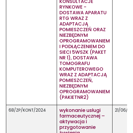
KONSULTACJE
RYNKOWE -
DOSTAWA APARATU
RTG WRAZ Z
ADAPTACJĄ
POMIESZCZEŃ ORAZ
NIEZBĘDNYM
OPROGRAMOWANIEM
I PODŁĄCZENIEM DO
SIECI 5WSZK (PAKET
NR 1), DOSTAWA
TOMOGRAFU
KOMPUTEROWEGO
WRAZ Z ADAPTACJĄ
POMIESZCZEŃ,
NIEZBĘDNYM
OPROGRAMOWANIEM
(PAKIETNR2)
wykonanie usługi
68/ZP/KONT/2024
21/06/2
farmaceutycznej –
aktywacja i
przygotowanie
żywienia