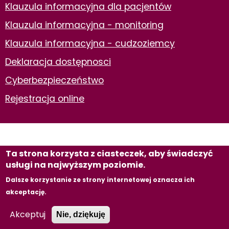
Klauzula informacyjna dla pacjentów
Klauzula informacyjna - monitoring
Klauzula informacyjna - cudzoziemcy
Deklaracja dostępnosci
Cyberbezpieczeństwo
Rejestracja online
Ta strona korzysta z ciasteczek, aby świadczyć
© Wszystkie prawa zastrzeżone, 5 Wojskowy Szpital
usługi na najwyższym poziomie.
Kliniczny z Polikliniką SPZOZ w Krakowie
Dalsze korzystanie ze strony internetowej oznacza ich
akceptację.
Wykonanie e-jankowska
Akceptuj
Nie, dziękuję