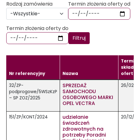
Rodzaj zamówienia
Termin złożenia oferty od
Termin złożenia oferty do
Filtruj
Termin
składan
Nr referencyjny
Nazwa
ofert
SPRZEDAŻ
32/ZP-
26/02/2
SAMOCHODU
podprogowe/5WSzKzP
OSOBOWEGO MARKI
– SP ZOZ/2025
OPEL VECTRA
udzielanie
151/ZP/KONT/2024
20/12/2
świadczeń
zdrowotnych na
potrzeby Poradni