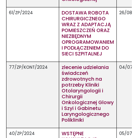
DOSTAWA ROBOTA
61/ZP/2024
26/08/2
CHIRURGICZNEGO
WRAZ Z ADAPTACJĄ
POMIESZCZEŃ ORAZ
NIEZBĘDNYM
OPROGRAMOWANIEM
I PODŁĄCZENIEM DO
SIECI SZPITALNEJ
zlecenie udzielania
77/ZP/KONT/2024
04/07/2
świadczeń
zdrowotnych na
potrzeby Kliniki
Otolaryngologii i
Chirurgii
Onkologicznej Glowy
i Szyi i Gabinetu
Laryngologicznego
Polikliniki
WSTĘPNE
40/ZP/2024
05/07/2